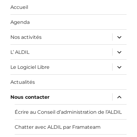
Accueil
Agenda
ouvrir
Nos activités
le
sous-
menu
ouvrir
L’ ALDIL
le
sous-
menu
ouvrir
Le Logiciel Libre
le
sous-
menu
Actualités
ouvrir
Nous contacter
le
sous-
menu
Écrire au Conseil d’administration de l’ALDIL
Chatter avec ALDIL par Framateam