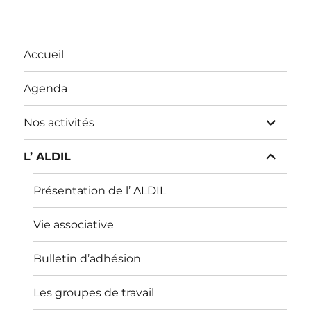
Accueil
Agenda
ouvrir
Nos activités
le
sous-
menu
ouvrir
L’ ALDIL
le
sous-
menu
Présentation de l’ ALDIL
Vie associative
Bulletin d’adhésion
Les groupes de travail