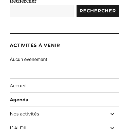
Rechercher
RECHERCHER
ACTIVITÉS À VENIR
Aucun évènement
Accueil
Agenda
ouvrir
Nos activités
le
sous-
menu
ouvrir
L’ ALDIL